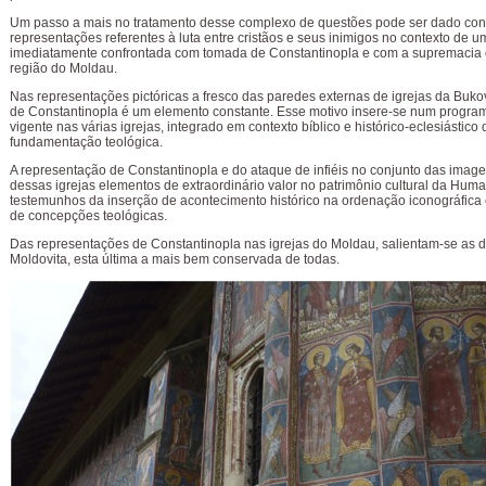
Um passo a mais no tratamento desse complexo de questões pode ser dado co
representações referentes à luta entre cristãos e seus inimigos no contexto de um
imediatamente confrontada com tomada de Constantinopla e com a supremacia 
região do Moldau.
Nas representações pictóricas a fresco das paredes externas de igrejas da Buko
de Constantinopla é um elemento constante. Esse motivo insere-se num program
vigente nas várias igrejas, integrado em contexto bíblico e histórico-eclesiástico 
fundamentação teológica.
A representação de Constantinopla e do ataque de infiéis no conjunto das imag
dessas igrejas elementos de extraordinário valor no patrimônio cultural da Hum
testemunhos da inserção de acontecimento histórico na ordenação iconográfica 
de concepções teológicas.
Das representações de Constantinopla nas igrejas do Moldau, salientam-se as 
Moldovita, esta última a mais bem conservada de todas.