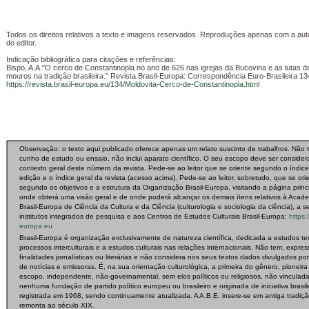
Todos os direitos relativos a texto e imagens reservados. Reproduções apenas com a auto
do editor.
Indicação bibliográfica para citações e referências:
Bispo, A.A."O cerco de Constantinopla no ano de 626 nas igrejas da Bucovina e as lutas de
mouros na tradição brasileira.
"
Revista Brasil-Europa: Correspondência Euro-Brasileira 134
https://revista.brasil-europa.eu/134/Moldovita-Cerco-de-Constantinopla.html
Observação: o texto aqui publicado oferece apenas um relato suscinto de trabalhos. Não 
cunho de estudo ou ensaio, não inclui aparato científico. O seu escopo deve ser conside
contexto geral deste número da revista. Pede-se ao leitor que se oriente segundo o índic
edição e o índice geral da revista (acesso acima). Pede-se ao leitor, sobretudo, que se ori
segundo os objetivos e a estrutura da Organização Brasil-Europa, visitando a página princ
onde obterá uma visão geral e de onde poderá alcançar os demais ítens relativos à Acad
Brasil-Europa de Ciência da Cultura e da Ciência (culturologia e sociologia da ciência), a s
institutos integrados de pesquisa e aos Centros de Estudos Culturais Brasil-Europa:
https:/
europa.eu
Brasil-Europa é organização exclusivamente de natureza científica, dedicada a estudos te
processos interculturais e a estudos culturais nas relações internacionais. Não tem, expre
finalidades jornalísticas ou literárias e não considera nos seus textos dados divulgados po
de notícias e emissoras. É, na sua orientação culturológica, a primeira do gênero, pioneir
escopo, independente, não-governamental, sem elos políticos ou religiosos, não vinculad
nenhuma fundação de partido político europeu ou brasileiro e originada de iniciativa brasile
registrada em 1968, sendo continuamente atualizada. A A.B.E. insere-se em antiga tradiç
remonta ao século XIX.