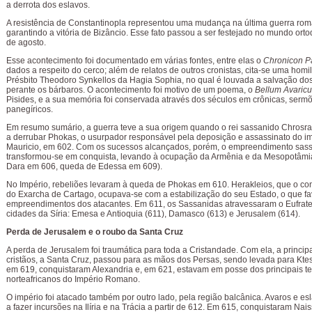
a derrota dos eslavos.
A resistência de Constantinopla representou uma mudança na última guerra ro
garantindo a vitória de Bizâncio. Esse fato passou a ser festejado no mundo orto
de agosto.
Esse acontecimento foi documentado em várias fontes, entre elas o
Chronicon P
dados a respeito do cerco; além de relatos de outros cronistas, cita-se uma homil
Présbito Theodoro Synkellos da Hagia Sophia, no qual é louvada a salvação dos
perante os bárbaros. O acontecimento foi motivo de um poema, o
Bellum Avaric
Pisides, e a sua memória foi conservada através dos séculos em crônicas, serm
panegíricos.
Em resumo sumário, a guerra teve a sua origem quando o rei sassanido Chrosrau
a derrubar Phokas, o usurpador responsável pela deposição e assassinato do i
Mauricio, em 602. Com os sucessos alcançados, porém, o empreendimento sas
transformou-se em conquista, levando à ocupação da Armênia e da Mesopotâmi
Dara em 606, queda de Edessa em 609).
No Império, rebeliões levaram à queda de Phokas em 610. Herakleios, que o cons
do Exarcha de Cartago, ocupava-se com a estabilização do seu Estado, o que f
empreendimentos dos atacantes. Em 611, os Sassanidas atravessaram o Eufrat
cidades da Síria: Emesa e Antioquia (611), Damasco (613) e Jerusalem (614).
Perda de Jerusalem e o roubo da Santa Cruz
A perda de Jerusalem foi traumática para toda a Cristandade. Com ela, a principa
cristãos, a Santa Cruz, passou para as mãos dos Persas, sendo levada para Ktes
em 619, conquistaram Alexandria e, em 621, estavam em posse dos principais ter
norteafricanos do Império Romano.
O império foi atacado também por outro lado, pela região balcânica. Avaros e e
a fazer incursões na Ilíria e na Trácia a partir de 612. Em 615, conquistaram Nai