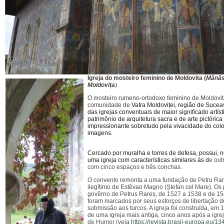
Igreja do mosteiro feminino de Moldovita (
Mănăs
Moldovița
)
O mosteiro rumeno-ortodoxo feminino de Moldovit
comunidade de
Vatra Moldoviței, região de Suce
das igrejas conventuais de maior significado artíst
patrimônio de arquitetura sacra e de arte pictóric
impressionante sobretudo pela vivacidade do colo
imagens.
Cercado por muralha e torres de defesa, possui, n
uma igreja com características similares às d
e out
com cinco espaços e três conchas.
O convento remonta a uma fundação de
Petru Rar
ilegítimo de Estêvao Magno
(Ștefan cel Mare).
Os 
govêrno de Petrus Rareș, de 1527 a 1538 e de 15
foram marcados por seus esforços de libertação 
submissão aos turcos.
A igreja foi construída, em 
de uma igreja mais antiga, cinco anos após a igre
de Humor (veja
https://revista.brasil-europa.eu/1