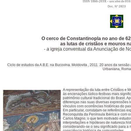
ISSN 1866-203X - urn:nbn:de:01
Doc. N° 2823
O cerco de Constantinopla no ano de 62
as lutas de cristãos e mouros na
- a igreja conventual da Anunciação de N
Ciclo de estudos da A.B.E. na Bucovina. Moldovita , 2011. 20 anos da sessão
Urbaniana, Roma
A representação da luta entre Cristãos e 
às encenações lúdico-festivas mais signifi
patrimônio cultural tradicional do Brasil. A
diferenças nas suas diversas expressões lo
vínculos com ocorrências históricas do pa
Em particular, constatam-se referências ex
Reconquista da Península Ibérica e com os
Carlos Magno, o que tem motivado estudo
interpretações e hipóteses de natureza hist
considerando-se o seu significado para a
consciência histórica de comunidades.