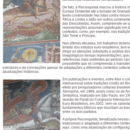
De fato, a Reconquista marcou a história 
Europa Ocidental até a tomada de Granada
tendo continuidade nas lutas contra mouro
África e contra o Islão em outros continent
das Descobertas. Assim, compreende-se q
representações assumam significado em d
contextos, como, por exemplo, nas tradiçõ
São Tomé e Príncipe.
Nas últimas décadas, em trabalhos desenv
âmbito dos estudos euro-brasileiros, tem-
dirigir as atenções sobretudo à análise d
imagológicos dessas representações, que,
referências mais evidentes ao período caro
posssibilite que se compreenda a manute
estruturas e de concepções apesar de adaptações a diferentes contextos cultura
atualizações históricas.
Em publicações e eventos, entre êles o co
internacional sobre tradições cristãs do Bra
efeito por pesquisadores culturais brasilei
Alemanha, em 1989, assim como no de An
Simbólica, realizado em São Paulo, em 19
sessão de Parati do Congresso Internacio
Euro-Brasileiros, em 2002, vem-se salient
fundamentos bíblicos que elucidam as bas
entre os dois partidos.
A própria Reconquista, tematizada nessas
tradicionais e adaptada a diferentes contex
aqui, como uma atualização de configuraç