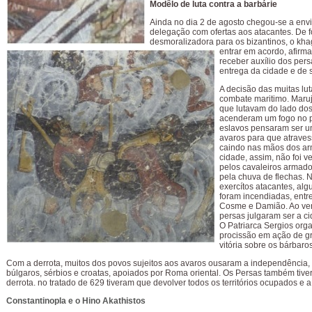
Modêlo de luta contra a barbárie
Ainda no dia 2 de agosto chegou-se a env
delegação com ofertas aos atacantes. De 
desmoralizadora para os bizantinos, o kh
entrar em acordo, afirma
receber auxílio dos pers
entrega da cidade e de 
A decisão das muitas lu
combate maritimo. Maru
que lutavam do lado do
acenderam um fogo no p
eslavos pensaram ser u
avaros para que atrave
caindo nas mãos dos ar
cidade, assim, não foi 
pelos cavaleiros armad
pela chuva de flechas. N
exercítos atacantes, alg
foram incendiadas, entre
Cosme e Damião. Ao ve
persas julgaram ser a ci
O Patriarca Sergios or
procissão em ação de g
vitória sobre os bárbaros
Com a derrota, muitos dos povos sujeitos aos avaros ousaram a independência, 
búlgaros, sérbios e croatas, apoiados por Roma oriental. Os Persas também tiv
derrota. no tratado de 629 tiveram que devolver todos os territórios ocupados e a
Constantinopla e o Hino Akathistos