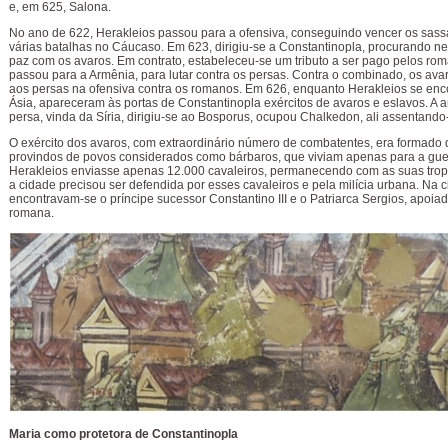
e, em 625, Salona.
No ano de 622, Herakleios passou para a ofensiva, conseguindo vencer os sas
várias batalhas no Cáucaso. Em 623, dirigiu-se a Constantinopla, procurando n
paz com os avaros. Em contrato, estabeleceu-se um tributo a ser pago pelos ro
passou para a Armênia, para lutar contra os persas. Contra o combinado, os ava
aos persas na ofensiva contra os romanos. Em 626, enquanto Herakleios se enc
Ásia, apareceram às portas de Constantinopla exércitos de avaros e eslavos. A 
persa, vinda da Síria, dirigiu-se ao Bosporus, ocupou Chalkedon, ali assentando
O exército dos avaros, com extraordinário número de combatentes, era formad
provindos de povos considerados como bárbaros, que viviam apenas para a gu
Herakleios enviasse apenas 12.000 cavaleiros, permanecendo com as suas trop
a cidade precisou ser defendida por esses cavaleiros e pela milícia urbana. Na 
encontravam-se o príncipe sucessor Constantino III e o Patriarca Sergios, apoiad
romana.
Maria como protetora de Constantinopla