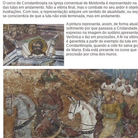
O cerco de Constantinopla na igreja conventual de Moldovita é representado na
das lutas em andamento. Não a vitória final, mas o combate no seu ardor é objet
ilustrações. Com isso, a representação adquire um sentido de atualidade, ou sej
se conscientiza de que a luta não está terminada, mas em andamento.
A pintura representa, assim, de forma atual
sofrimento por que passava a Cristandade,
expresso na imagem do sudário,apresenta
Verônica o faz em procissões. A fé na vitóri
é garantida a partir do exemplo da luta em
Constantinopla, quando a cide foi salva gr
de Maria. Esta está presente no icone que
procissão por cima dos muros.