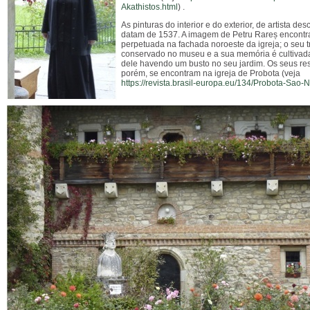
Akathistos.html
) .
As pinturas do interior e do exterior, de artista de
datam de 1537. A imagem de
Petru Rareș encontr
perpetuada na fachada noroeste da igreja; o seu t
conservado no museu e a sua memória é cultivada
dele havendo um busto no seu jardim. Os seus res
porém, se encontram na igreja de Probota (veja
https://revista.brasil-europa.eu/134/Probota-Sao-N