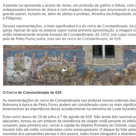
A parede sul apresenta a árvore de Jesse, em profusão de galhos e folhas, com
antepassados terrenos de Jesus e com imagens daqueles que anunciaram a sua
grande painel, incluem-se, além de sibilas e profetas, filósofos da Antiguidade, e
e Pitágoras.
Dessas representações, a mais significativa é a do cerco de Constantinopla, na 
igreja. Apesar do que se poderia supor numa primeira aproximação, a imagem nã
então relativamente recente tomada de Constantinopla, de 1453, sob cujas con
país de Petru
Rareș sofria, mas sim do cerco de Constantinopla, de 626.
O Cerco de Constantinopla de 626
As representações do cerco de Constantinopla nas pinturas murais externas das 
Bukovina à época de Petru
Rareș
podem ser considerada como os mais significa
testemunhos da importância desse acontecimento na memória do Leste bizantin
Esse cerco durou de 29 de julho a 7 de agosto de 626. Não tendo tido sucesso p
atacantes, tornou-se um símbolo da resistência da cidade cristã perante os infiéi
ousaram, pela primeira vez, cercar a capital do Império Romano do Oriente, cuj
haviam sido até então consideradas como inexpugnáveis. O ataque foi feito pela
reunidas dos sassanidas persas e dos avaros, estes foram obrigados a abandon