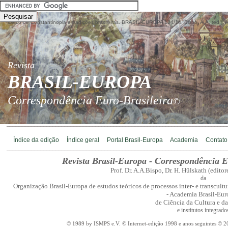
Cerco de Constantinopla e tradições brasileiras. BRASIL-EUROPA 134/14. Bispo, A.A. (ed.).
Revista
BRASIL-EUROPA
Correspondência Euro-Brasileira
©
________________________________________________________________________
Índice da edição
Índice geral
Portal Brasil-Europa
Academia
Contato
________________________________________________________________________
Revista Brasil-Europa - Correspondência E
Prof. Dr. A.A.Bispo, Dr. H. Hülskath (edito
da
Organização Brasil-Europa de estudos teóricos de processos inter- e transcultur
- Academia Brasil-Eur
de Ciência da Cultura e d
e institutos integrado
© 1989 by ISMPS e.V. © Internet-edição 1998 e anos seguintes © 20