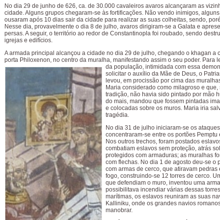
No dia 29 de junho de 626, ca. de 30.000 cavaleiros avaros alcançaram as vizi
cidade. Alguns grupos chegaram-se às fortificações. Não vendo inimigos, algun
ousaram após 10 dias sair da cidade para realizar as suas colheitas, sendo, por
Nesse dia, provavelmente o dia 8 de julho, avaros dirigiram-se a Galata e apre
persas. A seguir, o território ao redor de Constantinopla foi roubado, sendo destr
igrejas e edifícios.
A armada principal alcançou a cidade no dia 29 de julho, chegando o khagan a c
porta Philoxenon, no centro da muralha, manifestando assim o seu poder.
Para l
da população, intimidada com essa demon
solicitar o auxílio da Mãe de Deus, o Patri
levou, em procissão por cima das muralha
Maria considerado como milagroso e que,
tradição, não havia sido pintado por mão
do mais, mandou que fossem pintadas im
e colocadas sobre os muros. Maria iria sal
tragédia.
No dia 31 de julho iniciaram-se os ataques
concentraram-se entre os portões Pemptu 
Nos outros trechos, foram postados eslavos
combatiam eslavos sem proteção, atrás so
protegidos com armaduras; as muralhas f
com flechas. No dia 1 de agosto deu-se o 
com armas de cerco, que atiravam pedras 
fogo, construindo-se 12 torres de cerco. 
que defendiam o muro, inventou uma arm
possibilitava incendiar várias dessas torres
marítimas, os eslavos reuniram as suas na
Kalliniku, onde os grandes navios roman
manobrar.