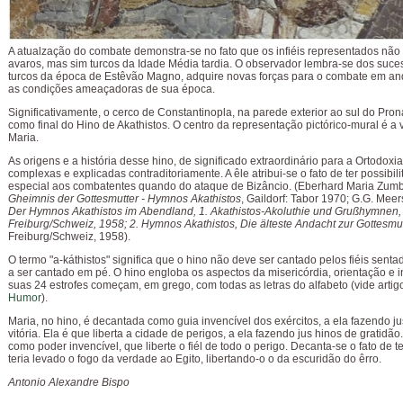
A atualzação do combate demonstra-se no fato que os infiéis representados não
avaros, mas sim turcos da Idade Média tardia. O observador lembra-se dos suce
turcos da época de Estêvão Magno, adquire novas forças para o combate em a
as condições ameaçadoras de sua época.
Significativamente, o cerco de Constantinopla, na parede exterior ao sul do Pro
como final do Hino de Akathistos. O centro da representação pictórico-mural é a
Maria.
As origens e a história desse hino, de significado extraordinário para a Ortodoxia
complexas e explicadas contraditoriamente. A êle atribui-se o fato de ter possibili
especial aos combatentes quando do ataque de Bizâncio. (Eberhard Maria Zumb
Gheimnis der Gottesmutter - Hymnos Akathistos
, Gaildorf: Tabor 1970; G.G. Mee
Der Hymnos Akathistos im Abendland, 1. Akathistos-Akoluthie und Grußhymnen,
Freiburg/Schweiz, 1958; 2. Hymnos Akathistos, Die älteste Andacht zur Gottesmu
Freiburg/Schweiz, 1958).
O termo "a-káthistos" significa que o hino não deve ser cantado pelos fiéis senta
a ser cantado em pé. O hino engloba os aspectos da misericórdia, orientação e i
suas 24 estrofes começam, em grego, com todas as letras do alfabeto (vide artig
Humor
).
Maria, no hino, é decantada como guia invencível dos exércitos, a ela fazendo j
vitória. Ela é que liberta a cidade de perigos, a ela fazendo jus hinos de gratidão
como poder invencível, que liberte o fiél de todo o perigo. Decanta-se o fato de t
teria levado o fogo da verdade ao Egito, libertando-o o da escuridão do êrro.
Antonio Alexandre Bispo