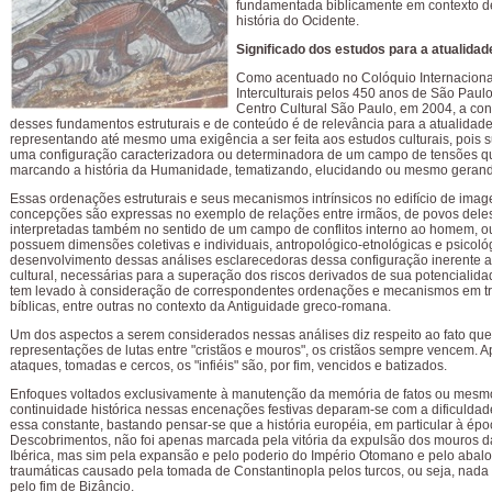
fundamentada biblicamente em contexto d
história do Ocidente.
Significado dos estudos para a atualidad
Como acentuado no Colóquio Internaciona
Interculturais pelos 450 anos de São Paulo
Centro Cultural São Paulo, em 2004, a co
desses fundamentos estruturais e de conteúdo é de relevância para a atualidade
representando até mesmo uma exigência a ser feita aos estudos culturais, pois
uma configuração caracterizadora ou determinadora de um campo de tensões 
marcando a história da Humanidade, tematizando, elucidando ou mesmo gerando
Essas ordenações estruturais e seus mecanismos intrínsicos no edifício de imag
concepções são expressas no exemplo de relações entre irmãos, de povos deles 
interpretadas também no sentido de um campo de conflitos interno ao homem, ou
possuem dimensões coletivas e individuais, antropológico-etnológicas e psicoló
desenvolvimento dessas análises esclarecedoras dessa configuração inerente ao
cultural, necessárias para a superação dos riscos derivados de sua potencialidad
tem levado à consideração de correspondentes ordenações e mecanismos em tr
bíblicas, entre outras no contexto da Antiguidade greco-romana.
Um dos aspectos a serem considerados nessas análises diz respeito ao fato que
representações de lutas entre "cristãos e mouros", os cristãos sempre vencem. 
ataques, tomadas e cercos, os "infiéis" são, por fim, vencidos e batizados.
Enfoques voltados exclusivamente à manutenção da memória de fatos ou mesm
continuidade histórica nessas encenações festivas deparam-se com a dificuldade 
essa constante, bastando pensar-se que a história européia, em particular à ép
Descobrimentos, não foi apenas marcada pela vitória da expulsão dos mouros d
Ibérica, mas sim pela expansão e pelo poderio do Império Otomano e pelo abal
traumáticas causado pela tomada de Constantinopla pelos turcos, ou seja, nad
pelo fim de Bizâncio.