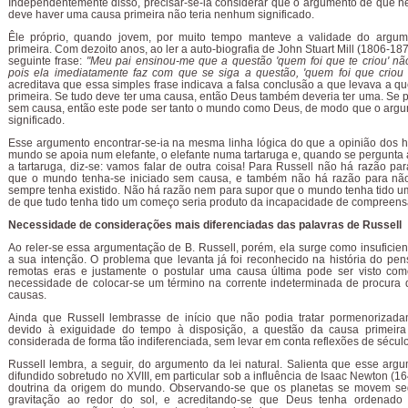
Independentemente disso, precisar-se-ia considerar que o argumento de que 
deve haver uma causa primeira não teria nenhum significado.
Êle próprio, quando jovem, por muito tempo manteve a validade do argu
primeira. Com dezoito anos, ao ler a auto-biografia de John Stuart Mill (1806-18
seguinte frase:
"Meu pai ensinou-me que a questão 'quem foi que te criou' nã
pois ela imediatamente faz com que se siga a questão, 'quem foi que criou
acreditava que essa simples frase indicava a falsa conclusão a que levava a q
primeira. Se tudo deve ter uma causa, então Deus também deveria ter uma. Se 
sem causa, então este pode ser tanto o mundo como Deus, de modo que o argu
significado.
Esse argumento encontrar-se-ia na mesma linha lógica do que a opinião dos 
mundo se apoia num elefante, o elefante numa tartaruga e, quando se pergunta
a tartaruga, diz-se: vamos falar de outra coisa! Para Russell não há razão pa
que o mundo tenha-se iniciado sem causa, e também não há razão para nã
sempre tenha existido. Não há razão nem para supor que o mundo tenha tido um i
de que tudo tenha tido um começo seria produto da incapacidade de compreen
Necessidade de considerações mais diferenciadas das palavras de Russell
Ao reler-se essa argumentação de B. Russell, porém, ela surge como insuficien
a sua intenção. O problema que levanta já foi reconhecido na história do p
remotas eras e justamente o postular uma causa última pode ser visto com
necessidade de colocar-se um término na corrente indeterminada de procura 
causas.
Ainda que Russell lembrasse de início que não podia tratar pormenorizad
devido à exiguidade do tempo à disposição, a questão da causa primeir
considerada de forma tão indiferenciada, sem levar em conta reflexões de século
Russell lembra, a seguir, do argumento da lei natural. Salienta que esse argu
difundido sobretudo no XVIII, em particular sob a influência de Isaac Newton (1
doutrina da origem do mundo. Observando-se que os planetas se movem se
gravitação ao redor do sol, e acreditando-se que Deus tenha ordenado