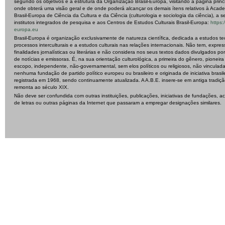
segundo os objetivos e a estrutura da Organização Brasil-Europa, visitando a página princ
onde obterá uma visão geral e de onde poderá alcançar os demais ítens relativos à Acad
Brasil-Europa de Ciência da Cultura e da Ciência (culturologia e sociologia da ciência), a s
institutos integrados de pesquisa e aos Centros de Estudos Culturais Brasil-Europa:
https:/
europa.eu
Brasil-Europa é organização exclusivamente de natureza científica, dedicada a estudos te
processos interculturais e a estudos culturais nas relações internacionais. Não tem, expre
finalidades jornalísticas ou literárias e não considera nos seus textos dados divulgados po
de notícias e emissoras. É, na sua orientação culturológica, a primeira do gênero, pioneir
escopo, independente, não-governamental, sem elos políticos ou religiosos, não vinculad
nenhuma fundação de partido político europeu ou brasileiro e originada de iniciativa brasile
registrada em 1968, sendo continuamente atualizada. A A.B.E. insere-se em antiga tradiç
remonta ao século XIX.
Não deve ser confundida com outras instituições, publicações, iniciativas de fundações, 
de letras ou outras páginas da Internet que passaram a empregar designações similares.