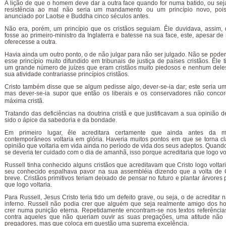
A lição de que o homem deve dar a outra face quando for numa batido, ou sej
resistência ao mal não seria um mandamento ou um princípio novo, pois
anunciado por Laotse e Buddha cinco séculos antes.
Não era, porém, um princípio que os cristãos seguiam. Êle duvidava, assim,
fosse ao primeiro-ministro da Inglaterra e batesse na sua face, este, apesar de 
oferecesse a outra.
Havia ainda um outro ponto, o de não julgar para não ser julgado. Não se poderi
esse princípio muito difundido em tribunais de justiça de países cristãos. Êle 
um grande número de juízes que eram cristãos muito piedosos e nenhum deles
sua atividade contrariasse princípios cristãos.
Cristo também disse que se algum pedisse algo, dever-se-ia dar; este seria um
mas dever-se-ia supor que então os liberais e os conservadores não conc
máxima cristã.
Tratando das deficiências na doutrina cristã e que justificavam a sua opinião d
sido o ápice da sabedoria e da bondade.
Em primeiro lugar, êle acreditara certamente que ainda antes da 
contemporâneos voltaria em glória. Haveria muitos pontos em que se torna c
opinião que voltaria em vida ainda no período de vida dos seus adeptos. Quand
se deveria ter cuidado com o dia de amanhã, isso porque acreditaria que logo vol
Russell tinha conhecido alguns cristãos que acreditavam que Cristo logo voltari
seu conhecido espalhava pavor na sua assembléia dizendo que a volta de C
breve. Cristãos primitivos teriam deixado de pensar no futuro e plantar árvores
que logo voltaria.
Para Russell, Jesus Cristo teria tido um defeito grave, ou seja, o de acreditar 
inferno. Russell não podia crer que alguém que seja realmente amigo dos 
crer numa punição eterna. Repetidamente encontram-se nos textos referência
contra aqueles que não queriam ouvir as suas pregações, uma atitude não
pregadores, mas que coloca em questão uma suprema excelência.