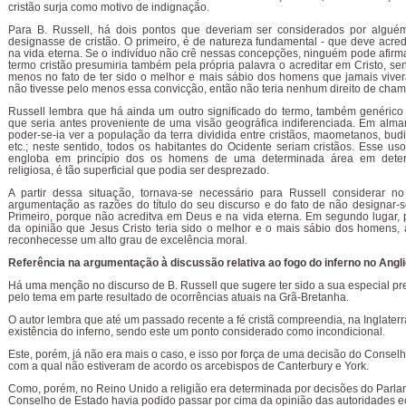
cristão surja como motivo de indignação.
Para B. Russell, há dois pontos que deveriam ser considerados por algué
designasse de cristão. O primeiro, é de natureza fundamental - que deve acre
na vida eterna. Se o indivíduo não crê nessas concepções, ninguém pode afirmar
termo cristão presumiria também pela própria palavra o acreditar em Cristo, sen
menos no fato de ter sido o melhor e mais sábio dos homens que jamais vive
não tivesse pelo menos essa convicção, então não teria nenhum direito de chama
Russell lembra que há ainda um outro significado do termo, também genérico 
que seria antes proveniente de uma visão geográfica indiferenciada. Em alma
poder-se-ia ver a população da terra dividida entre cristãos, maometanos, budis
etc.; neste sentido, todos os habitantes do Ocidente seriam cristãos. Esse us
engloba em princípio dos os homens de uma determinada área em deter
religiosa, é tão superficial que podia ser desprezado.
A partir dessa situação, tornava-se necessário para Russell considerar no
argumentação as razões do título do seu discurso e do fato de não designar-s
Primeiro, porque não acreditva em Deus e na vida eterna. Em segundo lugar,
da opinião que Jesus Cristo teria sido o melhor e o mais sábio dos homens,
reconhecesse um alto grau de excelência moral.
Referência na argumentação à discussão relativa ao fogo do inferno no Ang
Há uma menção no discurso de B. Russell que sugere ter sido a sua especial p
pelo tema em parte resultado de ocorrências atuais na Grã-Bretanha.
O autor lembra que até um passado recente a fé cristã compreendia, na Inglaterr
existência do inferno, sendo este um ponto considerado como incondicional.
Este, porém, já não era mais o caso, e isso por força de uma decisão do Consel
com a qual não estiveram de acordo os arcebispos de Canterbury e York.
Como, porém, no Reino Unido a religião era determinada por decisões do Parla
Conselho de Estado havia podido passar por cima da opinião das autoridades ec