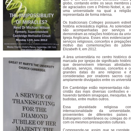
globo, contando entre os seus membros
de agraciados com o Prêmio Nobel, e, a
uma universidade na qual a religiã
representada de forma intensa.
Os tradicionais
Colleges
possuem estrei
história eclesiástica inglêsa. As solenid
são acompanhadas por serviços re
demonstram as relações históricas da uni
Igreja Anglicana. Esses elos evidenciara
serviços religiosos, concertos e pregações
motivo das comemorações do jubil
Elizabeth II, em 2012.
A área universitária no centro histórico
marcada por igrejas de significado históri
que desenvolvem intensas atividades
culturais, serviços, missas, concertos e c
grandes datas do ano religioso e 
consideradas por oradores sacros cu
amplamente divulgados entre os universitá
Em Cambridge estão representadas não 
cristãs das mais diversas confissões e
havendo também sinagogas, mesquitas, te
budistas, entre muitos outros.
Essa pluralidade religiosa co
internacionalidade da universidad
provenientes de diferentes países
Estrangeiro conterrâneos ou colegas do 
com os mesmos pressupostos culturais.
Compreende-se, assim, que se constat