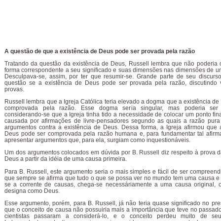
A questão de que a existência de Deus pode ser provada pela razão
Tratando da questão da existência de Deus, Russell lembra que não poderia 
forma correspondente a seu significado e suas dimensões nas dimensões de u
Desculpava-se, assim, por ter que resumir-se. Grande parte de seu discurs
questão se a existência de Deus pode ser provada pela razão, discutindo 
provas.
Russell lembra que a Igreja Católica teria elevado a dogma que a existência de
comprovada pela razão. Esse dogma seria singular, mas poderia ser
considerando-se que a Igreja tinha tido a necessidade de colocar um ponto fin
causada por afirmações de livre-pensadores segundo as quais a razão pura 
argumentos contra a existência de Deus. Dessa forma, a Igreja afirmou que 
Deus pode ser comprovada pela razão humana e, para fundamentar tal afirm
apresentar argumentos que, para ela, surgiam como inquestionáveis.
Um dos argumentos colocados em dúvida por B. Russell diz respeito à prova d
Deus a partir da idéia de uma causa primeira.
Para B. Russell, este argumento seria o mais simples e fácil de ser compreend
que sempre se afirma que tudo o que se possa ver no mundo tem uma causa e 
se a corrente de causas, chega-se necessáriamente a uma causa original, 
designa como Deus.
Esse argumento, porém, para B. Russell, já não teria quase significado no pr
que o conceito de causa não possuiria mais a importância que teve no passado.
cientistas passaram a considerá-lo, e o conceito perdeu muito de seu