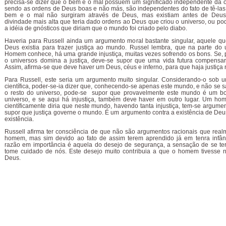
precisa-se dizer que o bem e o mal possuem um significado independente da 
sendo as ordens de Deus boas e não más, são independentes do fato de tê-las
bem e o mal não surgiram através de Deus, mas existiam antes de Deus
divindade mais alta que teria dado ordens ao Deus que criou o universo, ou pod
a idéia de gnósticos que diriam que o mundo foi criado pelo diabo.
Haveria para Russell ainda um argumento moral bastante singular, aquele qu
Deus existia para trazer justiça ao mundo. Russel lembra, que na parte do 
Homem conhece, há uma grande injustiça, muitas vezes sofrendo os bons. Se,
o universos domina a justiça, deve-se supor que uma vida futura compensará
Assim, afirma-se que deve haver um Deus, céus e inferno, para que haja justiça 
Para Russell, este seria um argumento muito singular. Considerando-o sob u
científica, poder-se-ia dizer que, conhecendo-se apenas este mundo, e não se
o resto do universo, pode-se supor que provavelmente este mundo é um 
universo, e se aqui há injustiça, também deve haver em outro lugar. Um h
científicamente diria que neste mundo, havendo tanta injustiça, tem-se argume
supor que justiça governe o mundo. É um argumento contra a existência de Deu
existência.
Russell afirma ter consciência de que não são argumentos racionais que rea
homem, mas sim devido ao fato de assim terem aprendido já em tenra infân
razão em importância é aquela do desejo de segurança, a sensação de se te
tome cuidado de nós. Este desejo muito contribuia a que o homem tivesse 
Deus.