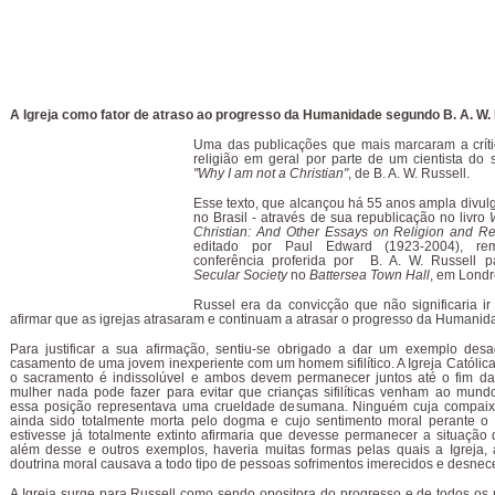
A Igreja como fator de atraso ao progresso da Humanidade segundo B. A. W.
Uma das publicações que mais marcaram a crític
religião em geral por parte de um cientista do 
"Why I am not a Christian"
, de B. A. W. Russell.
Esse texto, que alcançou há 55 anos ampla divu
no Brasil - através de sua republicação no livro
Christian: And Other Essays on Religion and Re
editado por Paul Edward (1923-2004), r
conferência proferida por B. A. W. Russell 
Secular Society
no
Battersea Town Hall
, em Londr
Russel era da convicção que não significaria i
afirmar que as igrejas atrasaram e continuam a atrasar o progresso da Humanid
Para justificar a sua afirmação, sentiu-se obrigado a dar um exemplo desa
casamento de uma jovem inexperiente com um homem sifilítico. A Igreja Católica,
o sacramento é indissolúvel e ambos devem permanecer juntos até o fim da 
mulher nada pode fazer para evitar que crianças sifilíticas venham ao mund
essa posição representava uma crueldade desumana. Ninguém cuja compaix
ainda sido totalmente morta pelo dogma e cujo sentimento moral perante o 
estivesse já totalmente extinto afirmaria que devesse permanecer a situação
além desse e outros exemplos, haveria muitas formas pelas quais a Igreja, 
doutrina moral causava a todo tipo de pessoas sofrimentos imerecidos e desnec
A Igreja surge para Russell como sendo opositora do progresso e de todos o