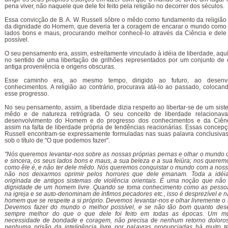
pena viver, não naquele que dele foi feito pela religião no decorrer dos séculos.
Essa convicção de B. A. W. Russell sôbre o mêdo como fundamento da religião
da dignidade do Homem, que deveria ter a coragem de encarar o mundo como 
lados bons e maus, procurando melhor conhecê-lo através da Ciência e dele 
possível.
O seu pensamento era, assim, estreitamente vinculado à idéia de liberdade, aq
no sentido de uma libertação de grilhões representados por um conjunto de
antiga proveniência e origens obscuras.
Esse caminho era, ao mesmo tempo, dirigido ao futuro, ao desenv
conhecimentos. A religião ao contrário, procurava atá-lo ao passado, colocan
esse progresso.
No seu pensamento, assim, a liberdade dizia respeito ao libertar-se de um sist
mêdo e de natureza retrógrada. O seu conceito de liberdade relaciona
desenvolvimento do Homem e do progresso dos conhecimentos e da Ciênc
assim na falta de liberdade própria de tendências reacionárias. Essas concepç
Russell encontram-se expressamente formuladas nas suas palavra conclusivas
sob o título de "O que podemos fazer".
"Nós queremos levantar-nos sobre as nossas próprias pernas e olhar o mundo 
e sincera, os seus lados bons e maus, a sua beleza e a sua feiúra; nos quere
como êle é, e não ter dele mêdo. Nós queremos conquistar o mundo com a nossa
não nos deixarmos oprimir pelos horrores que dele emanam. Toda a idéia
originada de antigos sistemas de violência orientais. É uma noção que não
dignidade de um homem livre. Quando se toma conhecimento como as pesso
na igreja e se auto-denominam de ínfimos pecadores etc., isso é desprezível e 
homem que se respeite a si próprio. Devemos levantar-nos e olhar livremente o
Devemos fazer do mundo o melhor possível, e se não tão bom quanto dese
sempre melhor do que o que dele foi feito em todas as épocas. Um 
necessidade de bondade e coragem, não precisa de nenhum retorno doloro
nenhuma prisão da inteligência livre por palavras pronunciadas há muito t