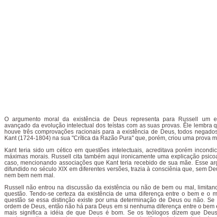
O argumento moral da existência de Deus representa para Russell um e
avançado da evolução intelectual dos teístas com as suas provas. Êle lembra
houve três comprovações racionais para a existência de Deus, todos negado
Kant (1724-1804) na sua "Crítica da Razão Pura" que, porém, criou uma prova m
Kant teria sido um cético em questões intelectuais, acreditava porém incond
máximas morais. Russell cita também aqui ironicamente uma explicação psicoa
caso, mencionando associações que Kant teria recebido de sua mãe. Esse ar
difundido no século XIX em diferentes versões, trazia à consciênia que, sem De
nem bem nem mal.
Russell não entrou na discussão da existência ou não de bem ou mal, limita
questão. Tendo-se certeza da existência de uma diferença entre o bem e o m
questão se essa distinção existe por uma determinação de Deus ou não. Se 
ordem de Deus, então não há para Deus em si nenhuma diferença entre o bem 
mais significa a idéia de que Deus é bom. Se os teólogos dizem que Deu