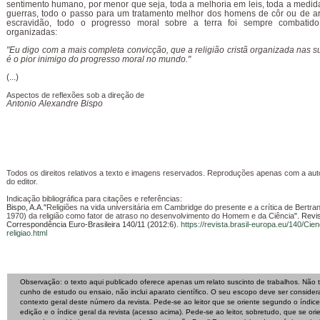
sentimento humano, por menor que seja, toda a melhoria em leis, toda a medida
guerras, todo o passo para um tratamento melhor dos homens de côr ou de ar
escravidão, todo o progresso moral sobre a terra foi sempre combatido
organizadas:
"Eu digo com a mais completa convicção, que a religião cristã organizada nas su
é o pior inimigo do progresso moral no mundo."
(...)
Aspectos de reflexões sob a direção de
Antonio Alexandre Bispo
Todos os direitos relativos a texto e imagens reservados. Reproduções apenas com a auto
do editor.
Indicação bibliográfica para citações e referências:
Bispo, A.A."
Religiões na vida universitária em Cambridge do presente e a crítica de Bertra
1970) da religião como fator de atraso no desenvolvimento do Homem e da Ciência
". Revi
Correspondência Euro-Brasileira 140/11 (2012:6
).
https://revista.brasil-europa.eu/140/Cien
religiao.html
Observação: o texto aqui publicado oferece apenas um relato suscinto de trabalhos. Não 
cunho de estudo ou ensaio, não inclui aparato científico. O seu escopo deve ser conside
contexto geral deste número da revista. Pede-se ao leitor que se oriente segundo o índic
edição e o índice geral da revista (acesso acima). Pede-se ao leitor, sobretudo, que se ori