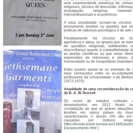
uma surpreendente presença de comuni
religiosos, círculos de discussão, inform
propagação religiosa, havend
interconfessionais e ecumênicos.
A essa pluralidade somam-se círculos 
pensamento positivo ou aqueles que s
práticas de natureza psicológica e de arte d
Paralelamente há círculos de livr
agnósticos
e ateus, ou grupos que se man
de questões religiosas, indiferentes 
desconfiança quanto à compatibilidade d
as tarefas científicas ou que nelas vêe
expressões de retrocesso e atraso, 
Humanidade ou de insuportável charlatan
Estes podem apoiar-se no exemplo de
mais conhecidos entre os ex-estudantes
professores da Universidade: o de Bertran
(1872-1970).
Atualidade de uma reconsideração da crí
de B. A. W. Russell
Os ciclos de estudos culturais eur
desenvolvidos em 2012 foram ma
constatação de que as graves situações 
tensões em vários países do mu
caracterizando o século XXI são em
causadas por motivos religio
https://revista.brasil-europa.eu/138/Estudo
Esclarecimento.html
)