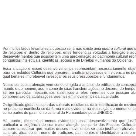
Por muitos lados levanta-se a questão se já não existe uma
guerra cultural
que se
de religiões e, dentro de religiões, entre tendências voltadas à tradição e aq
desenvolvimentos que possibilitem uma aproximação ao patrimônio cultural rep
conquistas intelectuais, científicas, sociais e de Direitos Humanos do Ocidente.
Essa situação e esses desenvolvimentos representam necessariamente obje
para os Estudos Culturais que procurem analisar processos em vigência no pr
qual torna-se impreterível investigar os seus pressupostos e fundamentos.
Nesse sentido, a atenção vem sendo dirigida à análise de edifícios de concepç
mundo e do homem, assim como de suas transformações no decorrer do tempo,
se em particular mecanismos sistêmicos a êles inerentes que possam ab
compreensão de atualizações vigentes em movimentos da atualidade.
O significado global das perdas culturais resultantes da intensificação de movim
no presente manifesta-se da forma mais evidente na destruição de monumento
como partes do patrimônio cultural da Humanidade pela UNESCO.
Há, porém, dimensões menos evidentes desse desenvolvimento que justi
particular a exigência de sua maior atenção por parte dos Estudos Culturai
cumpre considerar que muitos desses movimentos se auto-justificam através
culturais, atuando em nome de tradições, patrimônios e identidades a serem