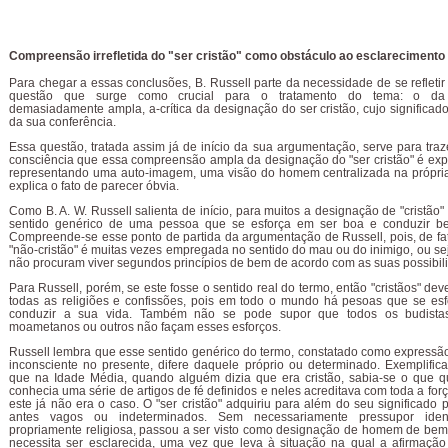
Compreensão irrefletida do "ser cristão" como obstáculo ao esclarecimento
Para chegar a essas conclusões, B. Russell parte da necessidade de se refleti
questão que surge como crucial para o tratamento do tema: o da
demasiadamente ampla, a-crítica da designação do ser cristão, cujo significado 
da sua conferência.
Essa questão, tratada assim já de início da sua argumentação, serve para traz
consciência que essa compreensão ampla da designação do "ser cristão" é expr
representando uma auto-imagem, uma visão do homem centralizada na própria 
explica o fato de parecer óbvia.
Como B. A. W. Russell salienta de início, para muitos a designação de "cristão"
sentido genérico de uma pessoa que se esforça em ser boa e conduzir b
Compreende-se esse ponto de partida da argumentação de Russell, pois, de fa
"não-cristão" é muitas vezes empregada no sentido do mau ou do inimigo, ou se
não procuram viver segundos princípios de bem de acordo com as suas possibil
Para Russell, porém, se este fosse o sentido real do termo, então "cristãos" dev
todas as religiões e confissões, pois em todo o mundo há pesoas que se e
conduzir a sua vida. Também não se pode supor que todos os budistas,
moametanos ou outros não façam esses esforços.
Russell lembra que esse sentido genérico do termo, constatado como expressã
inconsciente no presente, difere daquele próprio ou determinado. Exemplifi
que na Idade Média, quando alguém dizia que era cristão, sabia-se o que qu
conhecia uma série de artigos de fé definidos e neles acreditava com toda a for
este já não era o caso. O "ser cristão" adquiriu para além do seu significado p
antes vagos ou indeterminados. Sem necessariamente pressupor ident
propriamente religiosa, passou a ser visto como designação de homem de bem
necessita ser esclarecida, uma vez que leva à situação na qual a afirmação