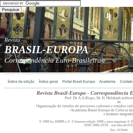
Revista
BRASIL-EUROPA
Correspondência Euro-Brasileira
©
________________________________________________________________________
Índice da edição
Índice geral
Portal Brasil-Europa
Academia
Contato
________________________________________________________________________
Revista Brasil-Europa - Correspondência E
Prof. Dr. A.A.Bispo, Dr. H. Hülskath (edito
da
Organização de estudos de processos culturais e estudos cult
- Academia Brasil-Europa de Ciência da 
e institutos integrado
© 1989 by ISMPS e.V. © Internet-edição 1998 e anos seguintes © 2
ISSN 1866-203X - urn:nbn:de:01
Doc. N°2949