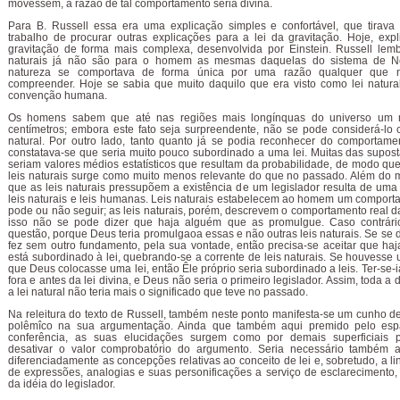
movessem, a razão de tal comportamento seria divina.
Para B. Russell essa era uma explicação simples e confortável, que tirav
trabalho de procurar outras explicações para a lei da gravitação. Hoje, expl
gravitação de forma mais complexa, desenvolvida por Einstein. Russell lemb
naturais já não são para o homem as mesmas daquelas do sistema de N
natureza se comportava de forma única por uma razão qualquer que 
compreender. Hoje se sabia que muito daquilo que era visto como lei natura
convenção humana.
Os homens sabem que até nas regiões mais longínquas do universo um 
centímetros; embora este fato seja surpreendente, não se pode considerá-lo
natural. Por outro lado, tanto quanto já se podia reconhecer do comportame
constatava-se que seria muito pouco subordinado a uma lei. Muitas das suposta
seriam valores médios estatísticos que resultam da probabilidade, de modo qu
leis naturais surge como muito menos relevante do que no passado. Além do m
que as leis naturais pressupõem a existência de um legislador resulta de uma
leis naturais e leis humanas. Leis naturais estabelecem ao homem um comport
pode ou não seguir; as leis naturais, porém, descrevem o comportamento real da
isso não se pode dizer que haja alguém que as promulgue. Caso contrário
questão, porque Deus teria promulgaoa essas e não outras leis naturais. Se se d
fez sem outro fundamento, pela sua vontade, então precisa-se aceitar que ha
está subordinado à lei, quebrando-se a corrente de leis naturais. Se houvesse
que Deus colocasse uma lei, então Êle próprio seria subordinado a leis. Ter-se-
fora e antes da lei divina, e Deus não seria o primeiro legislador. Assim, toda a
a lei natural não teria mais o significado que teve no passado.
Na releitura do texto de Russell, também neste ponto manifesta-se um cunho
polêmîco na sua argumentação. Ainda que também aqui premido pelo espa
conferência, as suas elucidações surgem como por demais superficiais 
desativar o valor comprobatório do argumento. Seria necessário também a
diferenciadamente as concepções relativas ao conceito de lei e, sobretudo, a l
de expressões, analogias e suas personificações a serviço de esclarecimento
da idéia do legislador.