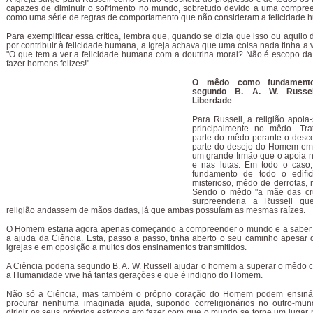
capazes de diminuir o sofrimento no mundo, sobretudo devido a uma compre
como uma série de regras de comportamento que não consideram a felicidade 
Para exemplificar essa crítica, lembra que, quando se dizia que isso ou aquilo 
por contribuir à felicidade humana, a Igreja achava que uma coisa nada tinha a 
"O que tem a ver a felicidade humana com a doutrina moral? Não é escopo da
fazer homens felizes!".
O mêdo como fundamento
segundo B. A. W. Russel
Liberdade
Para Russell, a religião apoia
principalmente no mêdo. Tra
parte do mêdo perante o desc
parte do desejo do Homem em 
um grande Irmão que o apoia n
e nas lutas. Em todo o caso
fundamento de todo o edifí
misterioso, mêdo de derrotas,
Sendo o mêdo "a mãe das cru
surpreenderia a Russell qu
religião andassem de mãos dadas, já que ambas possuíam as mesmas raízes.
O Homem estaria agora apenas começando a compreender o mundo e a saber
a ajuda da Ciência. Esta, passo a passo, tinha aberto o seu caminho apesar d
igrejas e em oposição a muitos dos ensinamentos transmitidos.
A Ciência poderia segundo B. A. W. Russell ajudar o homem a superar o mêdo 
a Humanidade vive há tantas gerações e que é indigno do Homem.
Não só a Ciência, mas também o próprio coração do Homem podem ensiná
procurar nenhuma imaginada ajuda, supondo correligionários no outro-mu
dirigir os seus próprios esforços em fazer com que o mundo se torne um lugar 