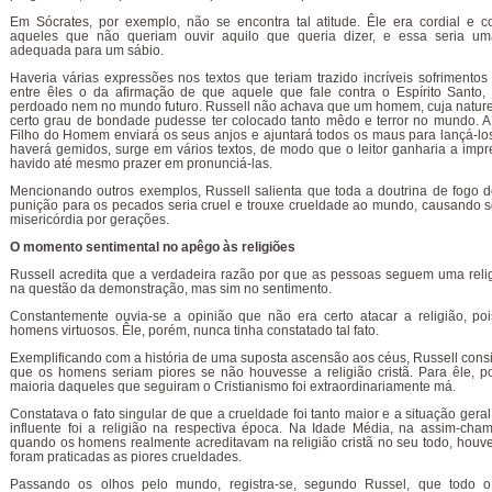
Em Sócrates, por exemplo, não se encontra tal atitude. Êle era cordial e c
aqueles que não queriam ouvir aquilo que queria dizer, e essa seria um
adequada para um sábio.
Haveria várias expressões nos textos que teriam trazido incríveis sofrimento
entre êles o da afirmação de que aquele que fale contra o Espírito Santo, 
perdoado nem no mundo futuro. Russell não achava que um homem, cuja nature
certo grau de bondade pudesse ter colocado tanto mêdo e terror no mundo. 
Filho do Homem enviará os seus anjos e ajuntará todos os maus para lançá-lo
haverá gemidos, surge em vários textos, de modo que o leitor ganharia a impr
havido até mesmo prazer em pronunciá-las.
Mencionando outros exemplos, Russell salienta que toda a doutrina de fogo 
punição para os pecados seria cruel e trouxe crueldade ao mundo, causando 
misericórdia por gerações.
O momento sentimental no apêgo às religiões
Russell acredita que a verdadeira razão por que as pessoas seguem uma reli
na questão da demonstração, mas sim no sentimento.
Constantemente ouvia-se a opinião que não era certo atacar a religião, poi
homens virtuosos. Êle, porém, nunca tinha constatado tal fato.
Exemplificando com a história de uma suposta ascensão aos céus, Russell consi
que os homens seriam piores se não houvesse a religião cristã. Para êle, p
maioria daqueles que seguiram o Cristianismo foi extraordinariamente má.
Constatava o fato singular de que a crueldade foi tanto maior e a situação geral
influente foi a religião na respectiva época. Na Idade Média, na assim-cha
quando os homens realmente acreditavam na religião cristã no seu todo, houve
foram praticadas as piores crueldades.
Passando os olhos pelo mundo, registra-se, segundo Russel, que todo 