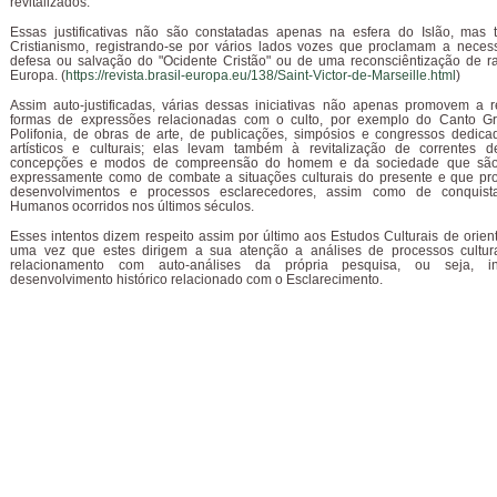
revitalizados.
Essas justificativas não são constatadas apenas na esfera do Islão, ma
Cristianismo, registrando-se por vários lados vozes que proclamam a nece
defesa ou salvação do "Ocidente Cristão" ou de uma reconsciêntização de ra
Europa. (
https://revista.brasil-europa.eu/138/Saint-Victor-de-Marseille.html
)
Assim auto-justificadas, várias dessas iniciativas não apenas promovem a r
formas de expressões relacionadas com o culto, por exemplo do Canto G
Polifonia, de obras de arte, de publicações, simpósios e congressos dedica
artísticos e culturais; elas levam também à revitalização de correntes 
concepções e modos de compreensão do homem e da sociedade que são
expressamente como de combate a situações culturais do presente e que pro
desenvolvimentos e processos esclarecedores, assim como de conquista
Humanos ocorridos nos últimos séculos.
Esses intentos dizem respeito assim por último aos Estudos Culturais de orienta
uma vez que estes dirigem a sua atenção a análises de processos cultura
relacionamento com auto-análises da própria pesquisa, ou seja, 
desenvolvimento histórico relacionado com o Esclarecimento.