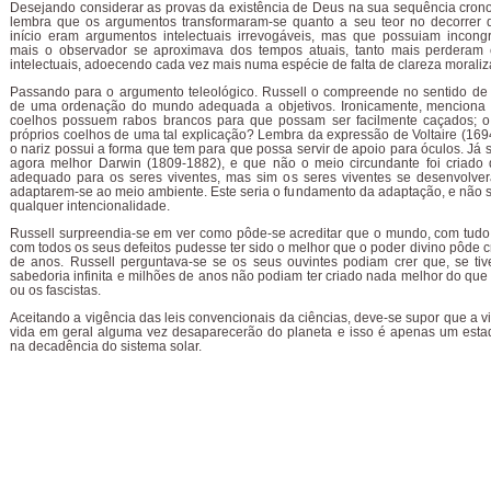
Desejando considerar as provas da existência de Deus na sua sequência crono
lembra que os argumentos transformaram-se quanto a seu teor no decorrer da
início eram argumentos intelectuais irrevogáveis, mas que possuiam incongr
mais o observador se aproximava dos tempos atuais, tanto mais perderam
intelectuais, adoecendo cada vez mais numa espécie de falta de clareza moraliz
Passando para o argumento teleológico. Russell o compreende no sentido de
de uma ordenação do mundo adequada a objetivos. Ironicamente, menciona 
coelhos possuem rabos brancos para que possam ser facilmente caçados; o
próprios coelhos de uma tal explicação? Lembra da expressão de Voltaire (16
o nariz possui a forma que tem para que possa servir de apoio para óculos. Já
agora melhor Darwin (1809-1882), e que não o meio circundante foi criado
adequado para os seres viventes, mas sim os seres viventes se desenvolve
adaptarem-se ao meio ambiente. Este seria o fundamento da adaptação, e não 
qualquer intencionalidade.
Russell surpreendia-se em ver como pôde-se acreditar que o mundo, com tudo
com todos os seus defeitos pudesse ter sido o melhor que o poder divino pôde c
de anos. Russell perguntava-se se os seus ouvintes podiam crer que, se ti
sabedoria infinita e milhões de anos não podiam ter criado nada melhor do que
ou os fascistas.
Aceitando a vigência das leis convencionais da ciências, deve-se supor que a 
vida em geral alguma vez desaparecerão do planeta e isso é apenas um estad
na decadência do sistema solar.