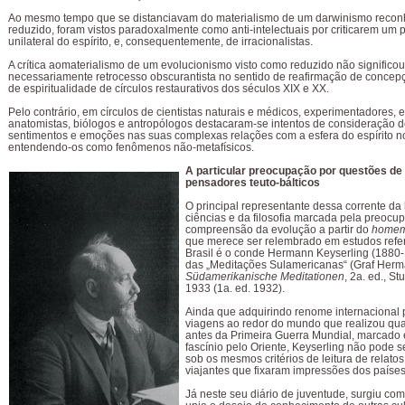
Ao mesmo tempo que se distanciavam do materialismo de um darwinismo reco
reduzido, foram vistos paradoxalmente como anti-intelectuais por criticarem um
unilateral do espírito, e, consequentemente, de irracionalistas.
A crítica aomaterialismo de um evolucionismo visto como reduzido não significou
necessariamente retrocesso obscurantista no sentido de reafirmação de concepç
de espiritualidade de círculos restaurativos dos séculos XIX e XX.
Pelo contrário, em círculos de cientistas naturais e médicos, experimentadores, 
anatomistas, biólogos e antropólogos destacaram-se intentos de consideração 
sentimentos e emoções nas suas complexas relações com a esfera do espírito 
entendendo-os como fenômenos não-metafísicos.
A particular preocupação por questões de 
pensadores teuto-bálticos
O principal representante dessa corrente da 
ciências e da filosofia marcada pela preoc
compreensão da evolução a partir do
homem
que merece ser relembrado em estudos refe
Brasil é o conde Hermann Keyserling (1880-
das „Meditações Sulamericanas“ (Graf Herm
Südamerikanische Meditationen
, 2a. ed., Stu
1933 (1a. ed. 1932).
Ainda que adquirindo renome internacional p
viagens ao redor do mundo que realizou qu
antes da Primeira Guerra Mundial, marcado 
fascínio pelo Oriente, Keyserling não pode 
sob os mesmos critérios de leitura de relato
viajantes que fixaram impressões dos países 
Já neste seu diário de juventude, surgiu com