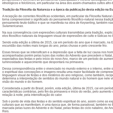
etnológicos e folclóricos, em particular na área dos assim-chamados cultos afro-b
Tradição da Filosofia da Natureza e a época da publicação desta edição na E
A recepção de correntes filosóficas ocidentais, em particular da Filosofia Natur
torna compreensível o significado do pensamento filosófico-natural nessa tradiç
pensamento teuto-báltico e que se manifesta na obra de Keyserling, também na
Sulamericanas
.
Na sua convergência com expressões culturais transmitidas pela tradição, expl
elos filosófico-naturais da linguagem visual de expressões de culto e lúdicas no B
Sendo esta edição a última de 2015, cai em período do ano que é marcado, na 
escuridão das noites mais longas do ano, pelas chuvas e pelo crescente frio.
Essas trevas que se intensificam e a depressão que a falta de luz causa nos ho
acompanhadas porém pelas luzes das noites do Advento que precedem o Natal,
expectativa das festas e pelo início do novo Ano, marco de um período de aumen
luminosidade e aquecimento que despontará na primavera.
Dessa correspondência entre o vivenciado no mundo externo e o interno, entre 
o espiritual das concepções e imagens resulta uma maior facilidade de compre
linguagem visual de festas e dos mistérios do ano religioso, como também, reci
determina a interpretação de sentidos do mundo natural e do homem que nele vi
visão do mundo e do homem.
Considerada a partir do Brasil, porém, esta edição, última de 2015, cai em perí
características contrárias, pelo fim da primavera e início do verão, pelo aumento
relação à noite, pela intensificação do calor.
Sob o ponto de vista das festas e do sentido espiritual do ano, assim como as e
culturais que as manifestam, é uma época que, de forma paradoxal, também no B
marcada pelas luzes do Advento e do Natal, pelas festas do ciclo natalino, de A
Reis.