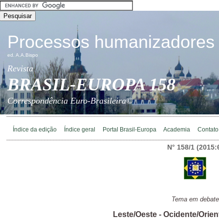
Processos humanizadores
ed. A.A.Bispo
Revista
BRASIL-EUROPA 158
Correspondência Euro-Brasileira©
________________________________________________________________________
Índice da edição
Índice geral
Portal Brasil-Europa
Academia
Contato
________________________________________________________________________
N° 158/1 (2015:
Tema em debate
Leste/Oeste - Ocidente/Orien