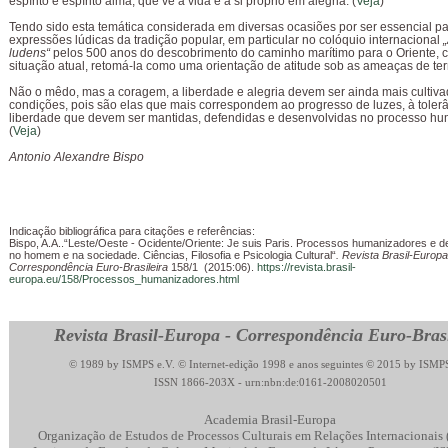
espírito e espírito alma, que vê a vida e a si próprio em alegria. (
Veja
)
Tendo sido esta temática considerada em diversas ocasiões por ser essencial p
expressões lúdicas da tradição popular, em particular no colóquio internacional
ludens“
pelos 500 anos do descobrimento do caminho marítimo para o Oriente, 
situação atual, retomá-la como uma orientação de atitude sob as ameaças de ter
Não o mêdo, mas a coragem, a liberdade e alegria devem ser ainda mais cultiva
condições, pois são elas que mais correspondem ao progresso de luzes, à tolerâ
liberdade que devem ser mantidas, defendidas e desenvolvidas no processo hu
(
Veja
)
Antonio Alexandre Bispo
Indicação bibliográfica para citações e referências:
Bispo, A.A..“Leste/Oeste - Ocidente/Oriente: Je suis Paris. Processos humanizadores e
no homem e na sociedade. Ciências, Filosofia e Psicologia Cultural“
. Revista Brasil-Europa
Correspondência Euro-Brasileira
158/1 (2015:06).
https://revista.brasil-
europa.eu/158/Processos_humanizadores.html
Revista Brasil-Europa - Correspondência Euro-Brasi
© 1989 by ISMPS e.V. © Internet-edição 1998 e anos seguintes © 2015 by ISMPS
ISSN 1866-203X - urn:nbn:de:0161-2008020501
Academia Brasil-Europa
Organização de Estudos de Processos Culturais em Relações Internacionais