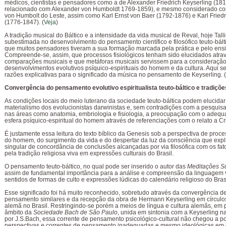
médicos, cientistas e pensadores como a de Alexander Friedrich Keyserling (18
relacionado com Alexander von Humboldt
1769-1859), e mesmo considerado c
von Humbolt do Leste, assim como Karl Ernst von Baer
(1792-1876)
e Karl Fried
(1776-1847). (
Veja
)
A tradição musical do Báltico e a intensidade da vida musical de Reval, hoje Tall
subestimada no desenvolvimento do pensamento científico e filosófico teuto-bált
que muitos pensadores tiveram a sua formação marcada pela prática e pelo ensi
Compreende-se, assim, que processos fisiológicos tenham sido elucidados atra
comparações musicais e que metáforas musicais servissem para a consideraçã
desenvolvimentos evolutivos psíquico-espirituais do homem e da cultura. Aqui 
razões explicativas para o significado da música no pensamento de Keyserling. (
Convergência do pensamento evolutivo espiritualista teuto-báltico e tradiçõe
As condições locais do meio luterano da sociedade teuto-báltica podem elucidar 
materialismo dos evolucionistas darwinistas e, sem contradições com a pesquis
nas áreas como anatomia, embriologia e fisiologia, a preocupação com o adequ
esfera psíquico-espiritual do homem através de referenciações com o relato a Cr
É justamente essa leitura do texto bíblico da Genesis sob a perspectiva de proce
do homem, do surgimento da vida e do despertar da luz da consciência que expli
singular de concordância de conclusões alcançadas por via filosófica com os fat
pela tradição religiosa viva em expressões culturais do Brasil.
O pensamento teuto-báltico, no qual pode ser inserido o autor das
Meditações S
assim de fundamental importância para a análise e compreensão da linguagem v
sentidos de formas de culto e expressões lúdicas do calendário religioso do Brasi
Esse significado foi há muito reconhecido, sobretudo através da convergência de
pensamento similares e da recepção da obra de Hermann Keyserling em círculo
alemã no Brasil. Restringindo-se porém a meios de língua e cultura alemãs, em p
âmbito da
Sociedade Bach de São Paulo
, unida em sintonia com a Keyserling 
por J.S.Bach, essa corrente de pensamento psicológico-cultural não chegou a pod
perspectivas e correntes de pensamento inadequadas e mesmo ideológicas em