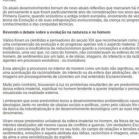
normas.
Os atuais desenvolvimentos tornam de novo atuais reflexões que marcaram há mu
do pensamento e que foram particularmente alvo de considerações nos anos q
Primeira Guerra, quando sossobrou a antiga ordem européia, encerrando de vez
teoria da Evolução e de suas extrapolações evolucionistas, da crença no progre
conhecimentos e das conquistas técnicas.
Revendo o debate sobre a evolução na natureza e no homem
Vários foram os cientistas e pensadores do seculo XIX que reconheceram como 
uma compreensão da evolução e do progresso apenas sob o aspecto material. 
muitos casos a insuficiência de reducionismos quanto a concepções e estudos 
evolutivos, uma vez que, no caso do homem, não consideravam as esferas do int
homem, de sentimentos por um lado, e de idéias, imagens, do intelecto e da ra
agentes em processos evolutivos - ou involutivos.
Essa atenção a processos no interior do homem como um todo não significou, e
uma acentuação da racionalidade, do intelecto ou da esfera das abstrações, de 
imagens em prosseguimento de correntes um mal entendido Esclarecimento.
Muito pelo contrário, trouxeram à luz os problemas resultantes de um predominio
dessa esfera imaterial, espiritual no homem tendente a querer implantar o pens
visualizado na realidade externa.
Lembraram que esse predomínio levou a desenvolvimentos problemáticos caus
ideologias, tanto no sentido de utopias sociais e políticas, como pelo cálculo fri
da época da industrialização e do desenvolvimento tecnológico com as suas im
desumanas.
Viram nesse predomínio unilateral da esfera imaterial no homem, da frieza de ra
intentos idealizados até mesmo causa de conflitos e guerras. Um verdadeiro Es
exigia a consideração do homem no seu todo, do campo de relações e tensões e
sentimentos, emoções e aquela abstrata das idéias, raciocínios e imagens, uma 
da alma e uma sensibilização do espírito.