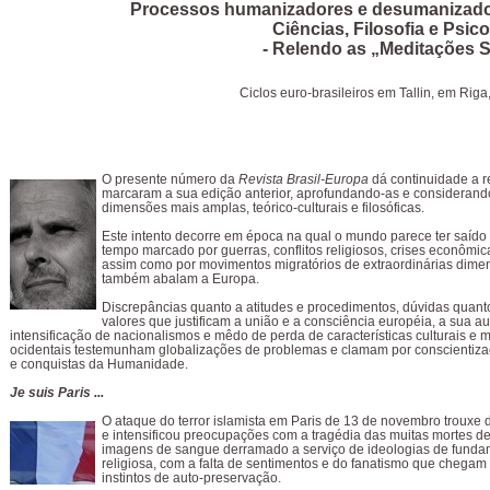
Processos humanizadores e desumanizado
Ciências, Filosofia e Psico
- Relendo as „Meditações 
Ciclos euro-brasileiros em Tallin, em Rig
O presente número da
Revista Brasil-Europa
dá continuidade a r
marcaram a sua edição anterior, aprofundando-as e considerand
dimensões mais amplas, teórico-culturais e filosóficas.
Este intento decorre em época na qual o mundo parece ter saído
tempo marcado por guerras, conflitos religiosos, crises econômica
assim como por movimentos migratórios de extraordinárias dim
também abalam a Europa.
Discrepâncias quanto a atitudes e procedimentos, dúvidas quant
valores que justificam a união e a consciência européia, a sua a
intensificação de nacionalismos e mêdo de perda de características culturais e 
ocidentais testemunham globalizações de problemas e clamam por conscientiza
e conquistas da Humanidade.
Je suis Paris ...
O ataque do terror islamista em Paris de 13 de novembro trouxe 
e intensificou preocupações com a tragédia das muitas mortes de
imagens de sangue derramado a serviço de ideologias de fund
religiosa, com a falta de sentimentos e do fanatismo que chegam
instintos de auto-preservação.