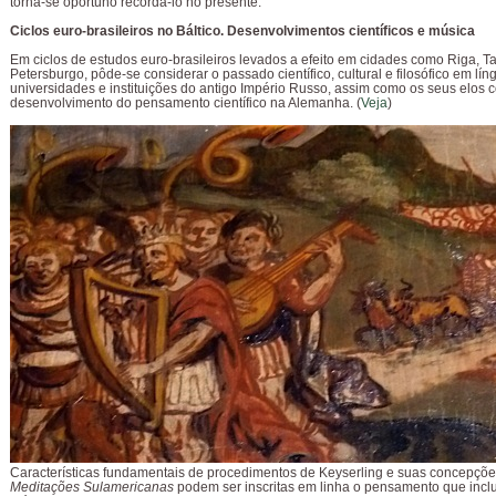
torna-se oportuno recordá-lo no presente.
Ciclos euro-brasileiros no Báltico. Desenvolvimentos científicos e música
Em ciclos de estudos euro-brasileiros levados a efeito em cidades como Riga, Tal
Petersburgo, pôde-se considerar o passado científico, cultural e filosófico em lí
universidades e instituições do antigo Império Russo, assim como os seus elos 
desenvolvimento do pensamento científico na Alemanha. (
Veja
)
Características fundamentais de procedimentos de Keyserling e suas concepçõ
Meditações Sulamericanas
podem ser inscritas em linha o pensamento que inc