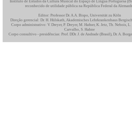
Instituto de Estudos da Cultura Musical do Espaço de Língua Portuguesa (
reconhecido de utilidade pública na República Federal da Aleman
Editor: Professor Dr. A.A. Bispo, Universität zu Köln
Direção gerencial: Dr. H. Hülskath, Akademisches Lehrkrankenhaus Bergis
Corpo administrativo: V. Dreyer, P. Dreyer, M. Hafner, K. Jetz, Th. Nebois, L.
Carvalho, S. Hahne
Corpo consultivo - presidências: Prof. DDr. J. de Andrade (Brasil), Dr. A. Borg