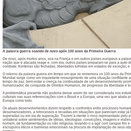
A palavra guerra soando de novo após 100 anos da Primeira Guerra
De novo, após muitos anos, soa na França e em outros países europeus a palavr
nação que é atacada reage e, com ela, outros países preparam-se para a auto-d
combate; fronteiras são fechadas, liberdades tolhidas em estados de exceção, e
O retorno da palavra guerra em tempo em que se rememora os 100 anos da Pri
Mundial surge como um inquietante ressurgimento de uma situação conflitante 
tempo de paz, bem-estar e crença na continuidade de um desenvolvimento prom
humanizador, de conquista de Direitos Humanos, de progresso da liberdade e to
A problemática presente não poderia deixar assim de ser considerada nos estu
culturais nas suas referenciações com o Brasil e a Europa, uma vez que abala 
Europa como todo.
Os atuais desenvolvimentos dizem respeito a confrontos entre processos human
desumanizadores, a retrocessos e recaídas em situações que pareciam estar já 
superadas ou em via de superação. Trazem à mente o risco representado pelo 
unilateral sobre sentimentos de idéias, ideologias, convicções, imagens e visões 
homem, de fundamentação ou não religiosa, levando-o a agir com sangue frio e 
escrúpulos éticos e barreiras emocionais na procura de implantação de seus obj