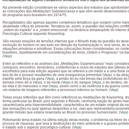
Recapitulação de alguns complexos temáticos sob o signo dos problemas do
Na presente edição consideram-se vários aspectos dos estudos que aprofundam
as colocações das
Meditações Sulamericanas
e que vêm sendo desenvolvidos d
do programa euro-brasileiro em 1974/75.
Recapitulados são apenas aqueles complexos temáticos que surgem como mais
atualidade crítica do presente. Tematiza-se, assim, a questão das relações confli
„ordem do espírito“ e a „ordem emocional“ na dinâmica alma/espírito do interio
Psicologia Cultural segundo Keyserling.
São nessas relações de tensões internas que o filósofo trata da questão do des
evolução do homem no seu todo em direção da humanização e, vice-versa, do s
situações primárias e primitivas. Essas colocações foram consideradas, no conte
brasileiro, repetidamente em considerações do lema „Ordem e Progresso“ na ba
(
Veja
)
Entre as reflexões e as análises das „Meditações Sulamericanas“ mais conside
colóquios, encontros, seminários, conferências e ciclos de estudos das últimas 
escolhidos para esta edição aqueles que se referem a um mêdo e a uma fome ori
tara do ter e possuir resultantes de uma insegurança primordial (
Veja
), o da atr
espírito pela força da gana (
Veja
), a prisão do eu nas trevas das profundezas d
demais cheio de si (
Veja
), o da morte (
Veja
) e do sangue (
Veja
), o do destino, d
da vida e do manuseio o mal (
Veja
), assim como o da violência e da guerra como
um sistema de imagens referentes a processos internos ao homem. (
Veja
)
Todas essas reflexões que têm como referência as meditações de Keyserling, di
forma particular ao Brasil, pois segundo o filósofo, nenhuma nação do globo mai
caracterizaria pela hipersensibilidade, característica de um estado original da n
das sensações no qual apenas despontou a luz, mas que representaria possiv
grande missão que estaria reservada ao Brasil no processo humanizador. (
Veja
)
Retomando tema tratado na última edição desta revista, o problema da febre do 
procura de riquezas, que leva a destruições do meio ambiente e a graves prob
é tratado sob o aspecto psicológico-cultural. (
Veja
)