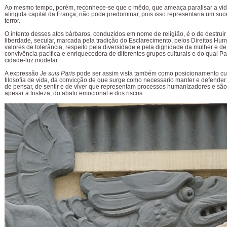
Ao mesmo tempo, porém, reconhece-se que o mêdo, que ameaça paralisar a vid
atingida capital da França, não pode predominar, pois isso representaria um suc
terror.
O intento desses atos bárbaros, conduzidos em nome de religião, é o de destruir
liberdade, secular, marcada pela tradição do Esclarecimento, pelos Direitos Hu
valores de tolerância, respeito pela diversidade e pela dignidade da mulher e de
convivência pacífica e enriquecedora de diferentes grupos culturais e do qual Par
cidade-luz modelar.
A expressão
Je suis Paris
pode ser assim vista também como posicionamento cul
filosofia de vida, da convicção de que surge como necessario manter e defender
de pensar, de sentir e de viver que representam processos humanizadores e são
apesar a tristeza, do abalo emocional e dos riscos.