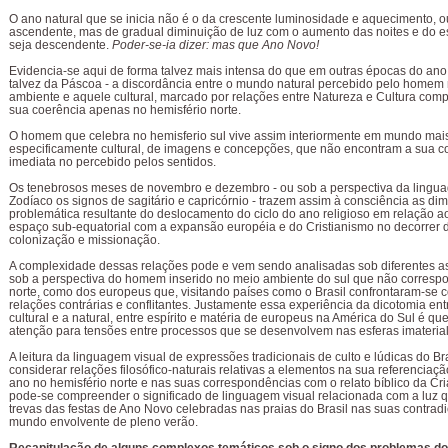
O ano natural que se inicia não é o da crescente luminosidade e aquecimento, o
ascendente, mas de gradual diminuição de luz com o aumento das noites e do e
seja descendente.
Poder-se-ia dizer: mas que Ano Novo!
Evidencia-se aqui de forma talvez mais intensa do que em outras épocas do an
talvez da Páscoa - a discordância entre o mundo natural percebido pelo homem
ambiente e aquele cultural, marcado por relações entre Natureza e Cultura com
sua coerência apenas no hemisfério norte.
O homem que celebra no hemisferio sul vive assim interiormente em mundo mai
especificamente cultural, de imagens e concepções, que não encontram a sua 
imediata no percebido pelos sentidos.
Os tenebrosos meses de novembro e dezembro - ou sob a perspectiva da lingua
Zodíaco os signos de sagitário e capricórnio - trazem assim à consciência as d
problemática resultante do deslocamento do ciclo do ano religioso em relação a
espaço sub-equatorial com a expansão européia e do Cristianismo no decorrer d
colonização e missionação.
A complexidade dessas relações pode e vem sendo analisadas sob diferentes as
sob a perspectiva do homem inserido no meio ambiente do sul que não corresp
norte, como dos europeus que, visitando países como o Brasil confrontaram-se 
relações contrárias e conflitantes. Justamente essa experiência da dicotomia en
cultural e a natural, entre espírito e matéria de europeus na América do Sul é qu
atenção para tensões entre processos que se desenvolvem nas esferas imaterial 
A leitura da linguagem visual de expressões tradicionais de culto e lúdicas do Br
considerar relações filosófico-naturais relativas a elementos na sua referenciaçã
ano no hemisfério norte e nas suas correspondências com o relato bíblico da Cr
pode-se compreender o significado de linguagem visual relacionada com a luz 
trevas das festas de Ano Novo celebradas nas praias do Brasil nas suas contrad
mundo envolvente de pleno verão.