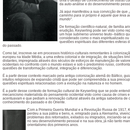
unia o desejo de conhecimento de outras cul
da auto-análise e do desenvolvimento pesso
Já aqui manifestou a sua convicção de que „
caminho para si próprio é aquele que leva a
mundo“
.
De formação científico-natural, de família ari
erudição, Keyserling pode ser visto como re
um hoje submerso universo teuto--báltico que
considerado como o mais espiritualizado o
questões espirituais das diferentes esferas 
do passado.
Como tal, inscreve-se em processos histórico-culturais remontantes à colonizaç
europeu na Idade Média, a uma esfera colonial e de imigração, de situações limí
distantes, impregnada através dos séculos de esforços de manutenção de valores
ocidentais no confronto com o mundo eslavo e sob o predomínio russo, confron
questões de transformação cultural, integração e diferenciação.
É a partir desse contexto marcado pela antiga colonização alemã do Báltico, gui
intuitos religiosos de expansão cristã que pode ser compreendida a sua preocu
questões espirituais relacionadas com a evolução na natureza e no homem.
É a partir desse contexto de formação cultural de Keyserling que se pode entende
mecanicismo materialista do pensamento ocidental visto como causa de crises e 
acentuavam e que pediam a renovação cultural através da antiga sabedoria de 
conhecimento do passado e do Oriente.
Com a Primeira Guerra Mundial e a Revolução Russa de 1917, K
perdeu a sua pátria e bens, e, emigrado para a Alemanha, vivenc
problemas dos retornados, exilados ou imigrados, iniciando-se 
no seu desenvolvimento pessoal e na sua obra, já não tanto mar
orientalismo dos primeiros anos.