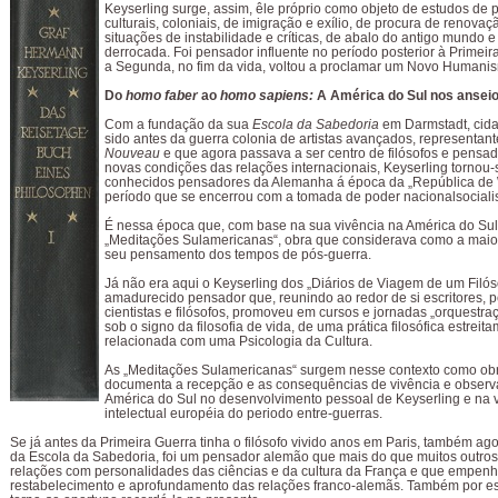
Keyserling surge, assim, êle próprio como objeto de estudos de 
culturais, coloniais, de imigração e exílio, de procura de renovaç
situações de instabilidade e críticas, de abalo do antigo mundo e
derrocada. Foi pensador influente no período posterior à Primeir
a Segunda, no fim da vida, voltou a proclamar um Novo Humani
Do
homo faber
ao
homo sapiens:
A América do Sul nos anseio
Com a fundação da sua
Escola da Sabedoria
em Darmstadt, cida
sido antes da guerra colonia de artistas avançados, representan
Nouveau
e que agora passava a ser centro de filósofos e pensa
novas condições das relações internacionais, Keyserling tornou
conhecidos pensadores da Alemanha á época da „República de 
período que se encerrou com a tomada de poder nacionalsocialis
É nessa época que, com base na sua vivência na América do Sul,
„Meditações Sulamericanas“, obra que considerava como a maio
seu pensamento dos tempos de pós-guerra.
Já não era aqui o Keyserling dos „Diários de Viagem de um Filós
amadurecido pensador que, reunindo ao redor de si escritores, 
cientistas e filósofos, promoveu em cursos e jornadas „orquestra
sob o signo da filosofia de vida, de uma prática filosófica estreit
relacionada com uma Psicologia da Cultura.
As „Meditações Sulamericanas“ surgem nesse contexto como ob
documenta a recepção e as consequências de vivência e obser
América do Sul no desenvolvimento pessoal de Keyserling e na vi
intelectual européia do periodo entre-guerras.
Se já antes da Primeira Guerra tinha o filósofo vivido anos em Paris, também ago
da Escola da Sabedoria, foi um pensador alemão que mais do que muitos outros 
relações com personalidades das ciências e da cultura da França e que empen
restabelecimento e aprofundamento das relações franco-alemãs. Também por e