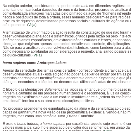
Na edição anterior, considerando-se períodos de
rush
em diferentes regiões do 
americano,em particular daqueles do ouro e da borracha, procurou-se analisar 
contextualizada situações marcadas pelo primado da ação de "homens intrépido
riscos e obstáculos de toda a ordem, esses homens deslocaram-se para regiões 
procura de riquezas, determinando processos sociais e culturais de vigência o
até o presente. (
Veja
)
A tematização de um primado da ação resulta da constatação de que não foram 
desenvolvimentos planejados e sistemáticos, ditados pela razão ou pelo intelect
fenômenos antes espontâneos, em extraordinárias corridas e febres, desencad
sinergias que exigiram apenas a posteriori tentativas de controle, disciplinações
Não só para a análise de desenvolvimentos históricos, como também para a atu
como necessário aprofundar as considerações a respeito, analisando possívei
psíquico-culturais. (
Veja
)
homo sapiens
como
Anthropos ludens
Apesar da seriedade dos temas considerados - correspondente à gravidade da s
desenvolvimentos atuais - esta edição não poderia deixar de incluir por fim as p
otimistas abertas pelas meditações que encerram a obra de Keyserling e que já
diálogos, encontros e colóquios no decorrer das últimas décadas de estudos euro
O filósofo das
Meditações Sulamericanas
, após salientar que o primeiro passo 
homem a caminho de um processo humanizador é o reconhecer, à luz da consci
tragédia da existência devido a um conflito insolúvel entre a „ordem do espírito“
emocional“, termina a sua obra com colocações positivas.
No processo ascendente de espiritualização da alma e da sensibilização do esp
capaz de ganhar uma nova visão dessa problemática existencial vendo-a não 
tragédia, mas como uma comédia, uma „Divina Comédia“.
É esse o
homo ludens
, o
homo sapiens
por excelência, aquele cujo espírito é c
valores mais altos, cujo frio é superado pelo calor dos sentimentos, em união da